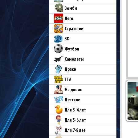
Зомби
Лего
Стратегии
3D
Футбол
Самолеты
Драки
ГТА
На двоих
Детские
Для 3-4 лет
Для 5-6 лет
Для 7-8 лет