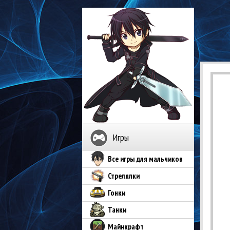
Игры
Все игры для мальчиков
Стрелялки
Гонки
Танки
Майнкрафт