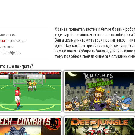
Хотите принять участие в битве боевых робото
авление:
ждет арена и множество славных побед или б
Ваша цель уничтожить всех противников, так
елки
— движение
один. Так как вам придется в одиночку проти
стрелять
вам позволят собирать бонусы, усиливающие
 стрейфиться
тому подобное, появляющиеся в случайных ме
что еще поиграть?