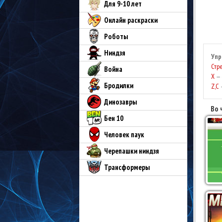
Для 9-10 лет
Онлайн раскраски
Роботы
Ниндзя
Упр
Стр
Война
X
— 
Бродилки
Z,C
—
Динозавры
Во 
Бен 10
Человек паук
Черепашки ниндзя
Трансформеры