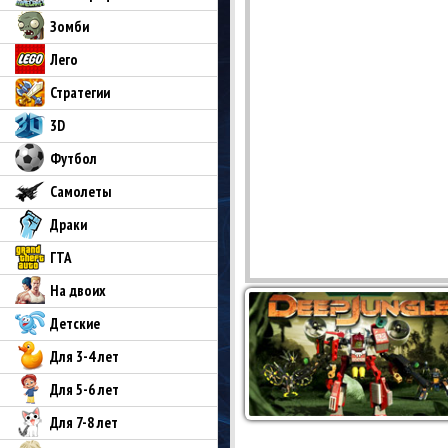
Зомби
Лего
Стратегии
3D
Футбол
Самолеты
Драки
ГТА
На двоих
Детские
Для 3-4 лет
Для 5-6 лет
Для 7-8 лет