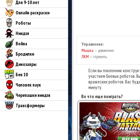
Для 9-10 лет
Онлайн раскраски
Роботы
Ниндзя
Война
Управление:
Мышка
— движение
Бродилки
ЛКМ
— стрелять
Динозавры
Если вы поклонник конструкт
Бен 10
участием Боевых роботов. В
вражеских роботов. Вас бу
Человек паук
минуту.
Черепашки ниндзя
Во что еще поиграть?
Трансформеры