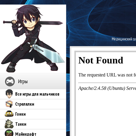
Медицинский с
Игры
Все игры для мальчиков
Стрелялки
Гонки
Танки
Майнкрафт