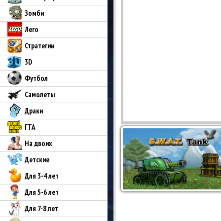
Зомби
Лего
Стратегии
3D
Футбол
Самолеты
Драки
ГТА
На двоих
Детские
Для 3-4 лет
Для 5-6 лет
Для 7-8 лет