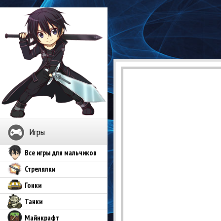
Игры
Все игры для мальчиков
Стрелялки
Гонки
Танки
Майнкрафт