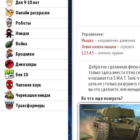
Для 9-10 лет
Онлайн раскраски
Роботы
Ниндзя
Управление:
Мышка
— направление движения
Война
Левая кнопка мышки
— стрелять
1,2,3,4,5
— сменить оружие
Бродилки
Динозавры
Добротно сделанная флеш иг
только здесь вместо птиц сн
Бен 10
и называется S.W.A.T. Tank
цель не столько разрушить т
Человек паук
вы это сделаете, чем меньш
Черепашки ниндзя
Во что еще поиграть?
Трансформеры