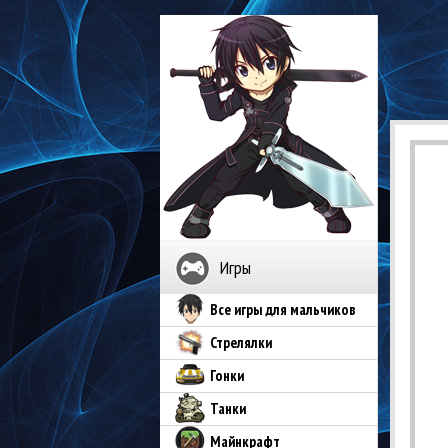
Игры
Все игры для мальчиков
Стрелялки
Гонки
Танки
Майнкрафт