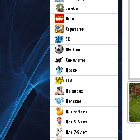
Зомби
Лего
Стратегии
3D
Футбол
Самолеты
Драки
ГТА
На двоих
Детские
Для 3-4 лет
Для 5-6 лет
Для 7-8 лет