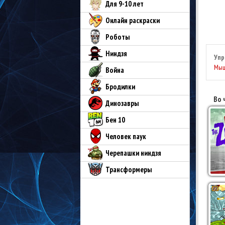
Для 9-10 лет
Онлайн раскраски
Роботы
Ниндзя
Упр
Мы
Война
Бродилки
Во 
Динозавры
Бен 10
Человек паук
Черепашки ниндзя
Трансформеры