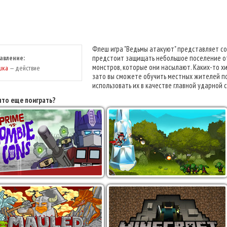
Флеш игра "Ведьмы атакуют" представляет со
авление:
предстоит защищать небольшое поселение от 
монстров, которые они насылают. Каких-то х
шка
— действие
зато вы сможете обучить местных жителей по
использовать их в качестве главной ударной 
что еще поиграть?