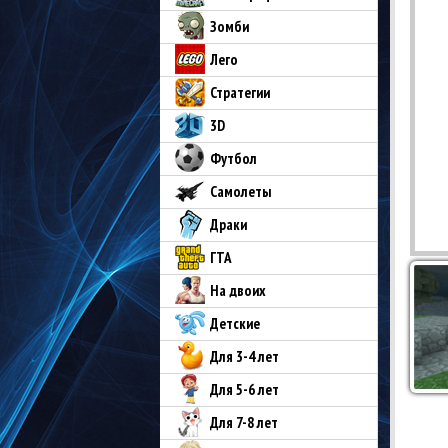
Зомби
Лего
Стратегии
3D
Футбол
Самолеты
Драки
ГТА
На двоих
Детские
Для 3-4 лет
Для 5-6 лет
Для 7-8 лет