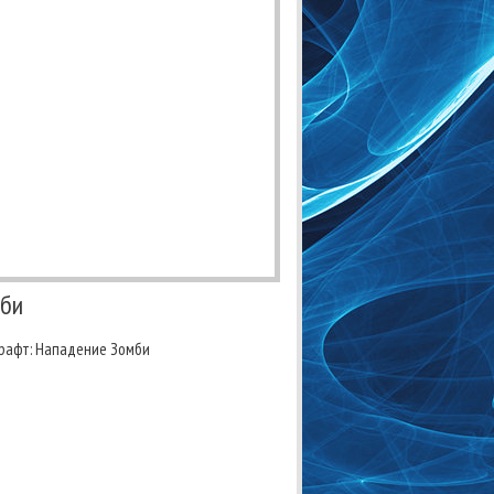
мби
рафт: Нападение Зомби