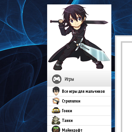
Игры
Все игры для мальчиков
Стрелялки
Гонки
Танки
Майнкрафт