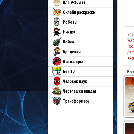
Для 9-10 лет
Онлайн раскраски
Роботы
Ниндзя
Упр
W,A,
Война
Про
Бродилки
ЛК
Кно
Динозавры
Бен 10
Во 
Человек паук
Черепашки ниндзя
Трансформеры