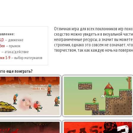
Отличная игра для всех поклонников игр пох
авление:
сходство можно увидеть и в визуальной части 
неограниченные ресурсы, а значит вы можете
S,D
— движение
строения, однако это совсем не означает, чт
бел
— прыжок
творчеством, так как каждую ночь на поверхн
М
— атака/действие
пки 1-9
— выбор материалов
что еще поиграть?