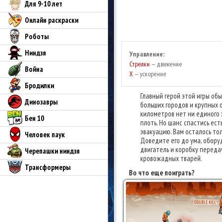
Для 9-10 лет
Онлайн раскраски
Роботы
Ниндзя
Управление:
Стрелки
— движение
Война
X
— ускорение
Бродилки
Главный герой этой игры об
Динозавры
больших городов и крупных 
километров нет ни единого 
Бен 10
плоть. Но шанс спастись ест
эвакуацию. Вам осталось тол
Человек паук
Доведите его до ума, обору
двигатель и коробку переда
Черепашки ниндзя
кровожадных тварей.
Трансформеры
Во что еще поиграть?