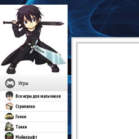
Игры
Все игры для мальчиков
Стрелялки
Гонки
Танки
Майнкрафт