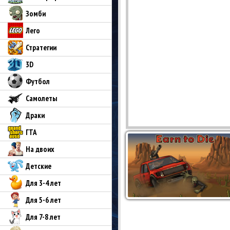
Зомби
Лего
Стратегии
3D
Футбол
Самолеты
Драки
ГТА
На двоих
Детские
Для 3-4 лет
Для 5-6 лет
Для 7-8 лет