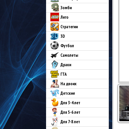
Зомби
Лего
Стратегии
3D
Футбол
Самолеты
Драки
ГТА
На двоих
Детские
Для 3-4 лет
Для 5-6 лет
Для 7-8 лет