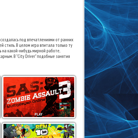
а" создалась под впечатлениями от ранних
ей стиль. В целом игра впитала только ту
ь на какой-нибудь мирной работе,
рным. В "City Driver" подобные занятия