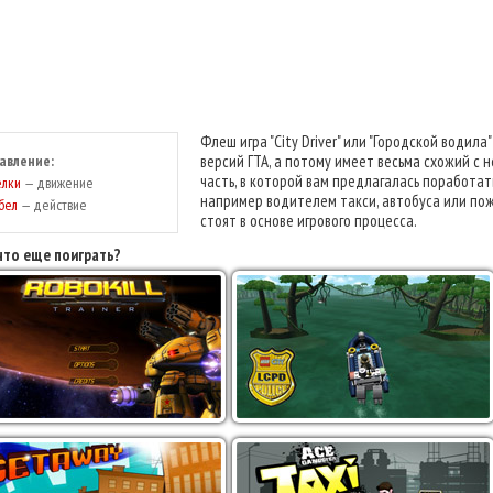
Флеш игра "City Driver" или "Городской водил
авление:
версий ГТА, а потому имеет весьма схожий с н
часть, в которой вам предлагалась поработат
елки
— движение
например водителем такси, автобуса или пожа
бел
— действие
стоят в основе игрового процесса.
что еще поиграть?