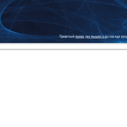
Приватный
макрос для мышки cs go
стал еще лучш