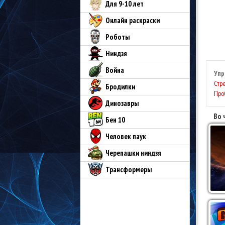
Для 9-10 лет
Онлайн раскраски
Роботы
Ниндзя
Война
Упр
Стр
Бродилки
Про
Динозавры
Во 
Бен 10
Человек паук
Черепашки ниндзя
Трансформеры