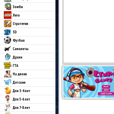
Зомби
Лего
Стратегии
3D
Футбол
Самолеты
Драки
ГТА
На двоих
Детские
Для 3-4 лет
Для 5-6 лет
Для 7-8 лет