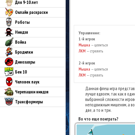
Для 9-10 лет
Онлайн раскраски
Роботы
Ниндзя
Управление:
1-й игрок
Война
Мышка
— целиться
ЛКМ
— стрелять
Бродилки
Динозавры
2-й игрок
Мышка
— целиться
Бен 10
ЛКМ
— стрелять
Человек паук
Данная флеш игра представл
Черепашки ниндзя
лучше вдвоем, так как в од
выбранной сложности игрово
Трансформеры
неподвижным мишеням, а вот
две, а то и три.
Во что еще поиграть?