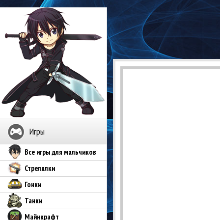
Игры
Все игры для мальчиков
Стрелялки
Гонки
Танки
Майнкрафт