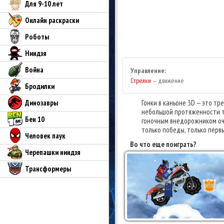
Для 9-10 лет
Онлайн раскраски
Роботы
Ниндзя
Война
Управление:
Стрелки
— движение
Бродилки
Динозавры
Гонки в каньоне 3D — это т
небольшой протяженности тр
Бен 10
гоночным внедорожником оч
только победы, только первы
Человек паук
Во что еще поиграть?
Черепашки ниндзя
Трансформеры