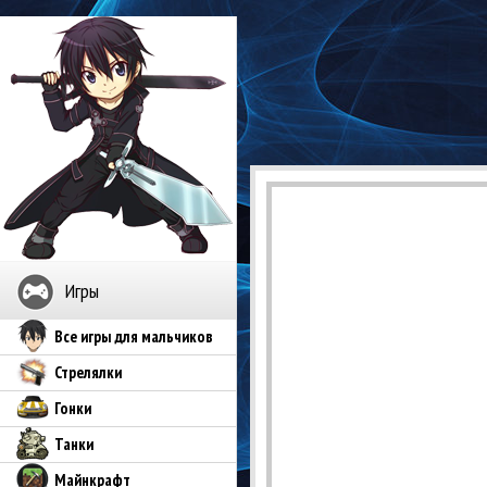
Игры
Все игры для мальчиков
Стрелялки
Гонки
Танки
Майнкрафт