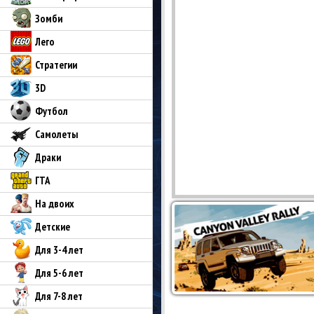
Зомби
Лего
Стратегии
3D
Футбол
Самолеты
Драки
ГТА
На двоих
Детские
Для 3-4 лет
Для 5-6 лет
Для 7-8 лет